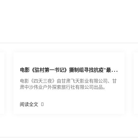
电
影《驻村第一书记》摄制组寻找抗疫“最美逆行者”
电影《四天三夜》由甘肃飞天影业有限公司、甘
肃中沙伟业户外探索旅行社有限公司出品。
阅读全文