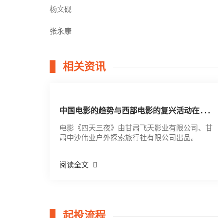
杨文砚
张永康
相关资讯
中
国电影的趋势与西部电影的复兴活动在西安举办
电影《四天三夜》由甘肃飞天影业有限公司、甘
肃中沙伟业户外探索旅行社有限公司出品。
阅读全文
起投流程